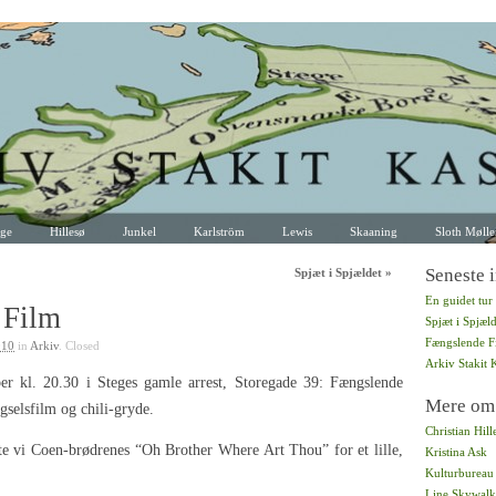
ge
Hillesø
Junkel
Karlström
Lewis
Skaaning
Sloth Møll
Seneste 
Spjæt i Spjældet
»
En guidet tu
 Film
Spjæt i Spjæld
Fængslende F
010
in
Arkiv
.
Closed
Arkiv Stakit 
r kl. 20.30 i Steges gamle arrest, Storegade 39: Fængslende
Mere om
selsfilm og chili-gryde.
Christian Hill
e vi Coen-brødrenes “Oh Brother Where Art Thou” for et lille,
Kristina Ask
Kulturbureau
Line Skywalk