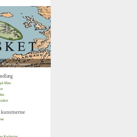
er & Winsløw Hammer
indlæg
r på Møn
et
ilm
Kasket
 kunstnerne
esø
er Karlström