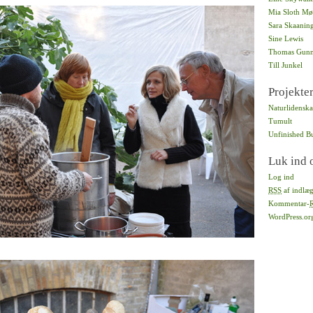
Mia Sloth Mø
Sara Skaanin
Sine Lewis
Thomas Gunn
Till Junkel
Projekte
Naturlidenska
Tumult
Unfinished B
Luk ind 
Log ind
RSS
af indlæ
Kommentar-
WordPress.or