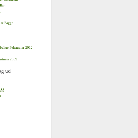
ller
g
ar Bagge
r
belige Feltstudier 2012
usiness 2009
og ud
g
RSS
g