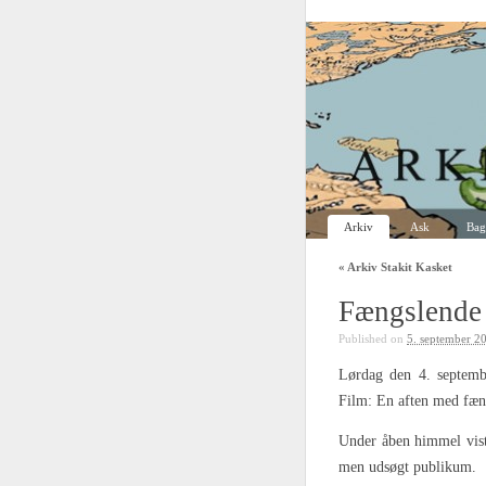
Arkiv
Ask
Bag
«
Arkiv Stakit Kasket
Fængslende
Published on
5. september 2
Lørdag den 4. septembe
Film: En aften med fæng
Under åben himmel vist
men udsøgt publikum.